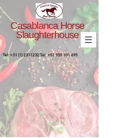
Casablanca Horse
Slaughterhouse
Tel:
+51 (1) 2311232
Tel:
+51 955 101 695